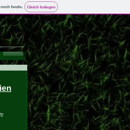
e noch heute.
Gleich loslegen
ien
t!