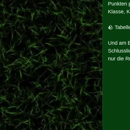
Punkten p
Klasse, K
🪨 Tabel
Und am En
Schlussli
nur die R