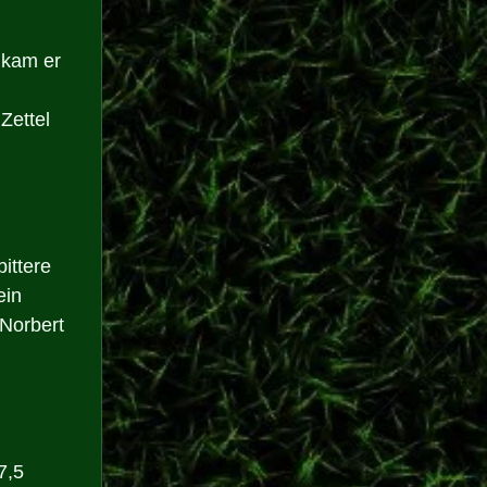
 kam er 
Zettel 
ittere 
ein 
 Norbert 
7,5 