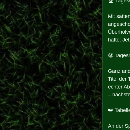
🏆 Tages
Mit satte
angeschos
Überholvo
hatte: Je
😬 Tagesn
Ganz ande
Titel der
echter Ab
– nächst
👑 Tabell
An der Sp