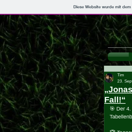
Diese Website wurde mit de
Tim
23. Sep
„Jonas
Fall!“
🎯 Der 4.
Tabellen