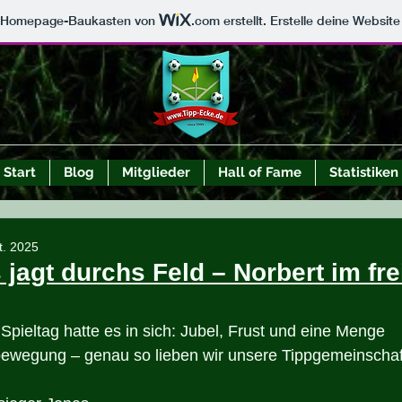
m Homepage-Baukasten von
.com
erstellt. Erstelle deine Websit
Start
Blog
Mitglieder
Hall of Fame
Statistiken
t. 2025
 jagt durchs Feld – Norbert im fre
 Spieltag hatte es in sich: Jubel, Frust und eine Menge 
bewegung – genau so lieben wir unsere Tippgemeinschaf