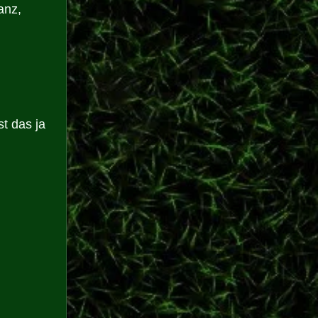
anz, 
st das ja 